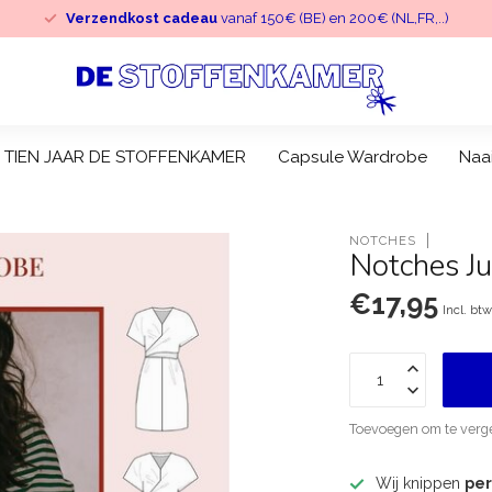
Verzendkost cadeau
vanaf 150€ (BE) en 200€ (NL,FR,..)
TIEN JAAR DE STOFFENKAMER
Capsule Wardrobe
Naa
NOTCHES
Notches Ju
€17,95
Incl. bt
Toevoegen om te verge
Wij knippen
pe