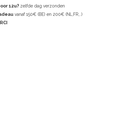
voor 12u?
zelfde dag verzonden
cadeau
vanaf 150€ (BE) en 200€ (NL,FR,..)
RCI