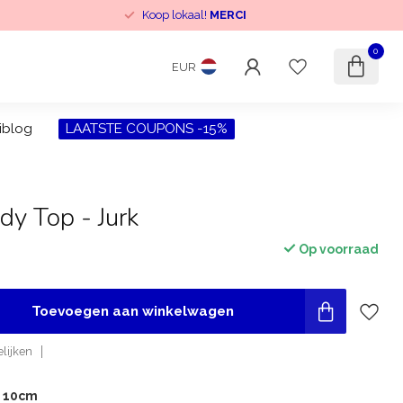
Koop lokaal!
MERCI
0
EUR
iblog
LAATSTE COUPONS -15%
dy Top - Jurk
Op voorraad
w
Toevoegen aan winkelwagen
lijken
r 10cm