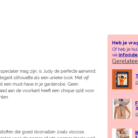
Heb je vra
Of heb je hu
via
info@de
Gerelate
specialer mag zijn, is Judy de perfecte aanwinst.
T
legant silhouette als een unieke look. Met vijf
O
l een must-have in je garderobe. Geen
ad aan de voorkant heeft een chique split voor
nten.
F
O
e stoffen die goed doorvallen zoals viscose,
I
s