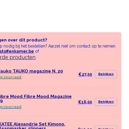
gen over dit product?
lp nodig bij het bestellen? Aarzel niet om contact op te nemen
stoffenkamer.be
of
erde producten
auko TAUKO magazine N. 20
€27,50
Bekijken
p voorraad
ibre Mood Fibre Mood Magazine
39
€16,50
Bekijken
p voorraad
KATEE Alexandrie Set Kimono,
laapmasker, slippers,..