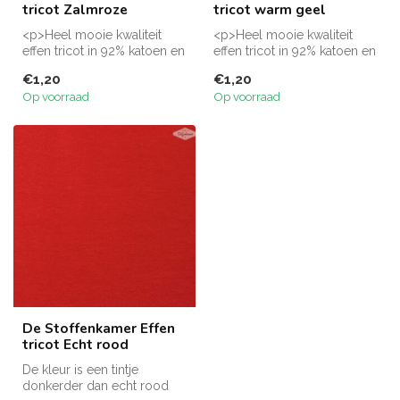
tricot Zalmroze
tricot warm geel
<p>Heel mooie kwaliteit
<p>Heel mooie kwaliteit
effen tricot in 92% katoen en
effen tricot in 92% katoen en
8% elasthaan. Deze stof is...
8% elasthaan. Deze stof is...
€1,20
€1,20
Op voorraad
Op voorraad
De Stoffenkamer Effen
tricot Echt rood
De kleur is een tintje
donkerder dan echt rood