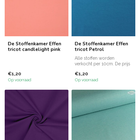
De Stoffenkamer Effen
De Stoffenkamer Effen
tricot candlelight pink
tricot Petrol
Alle stoffen worden
verkocht per 10cm. De prijs
is aangegeven per eenheid
€1,20
€1,20
van 10...
Op voorraad
Op voorraad