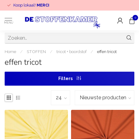
Koop lokaal!
MERCI
0
MENU
Home
/
STOFFEN
/
tricot + boordstof
/
effen tricot
effen tricot
Filters