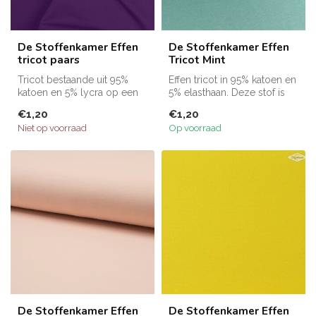
De Stoffenkamer Effen
De Stoffenkamer Effen
tricot paars
Tricot Mint
Tricot bestaande uit 95%
Effen tricot in 95% katoen en
katoen en 5% lycra op een
5% elasthaan. Deze stof is
breedte van 150cm. Perfect
150 cm breed. Alle stof...
€1,20
€1,20
te...
Niet op voorraad
Op voorraad
De Stoffenkamer Effen
De Stoffenkamer Effen