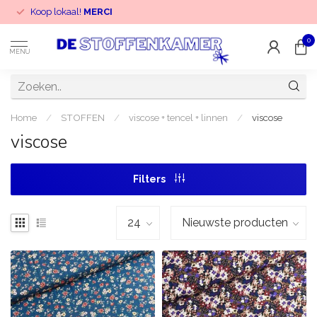
Koop lokaal!
MERCI
0
MENU
Home
/
STOFFEN
/
viscose + tencel + linnen
/
viscose
viscose
Filters