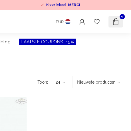
Koop lokaal!
MERCI
0
EUR
iblog
LAATSTE COUPONS -15%
Toon: