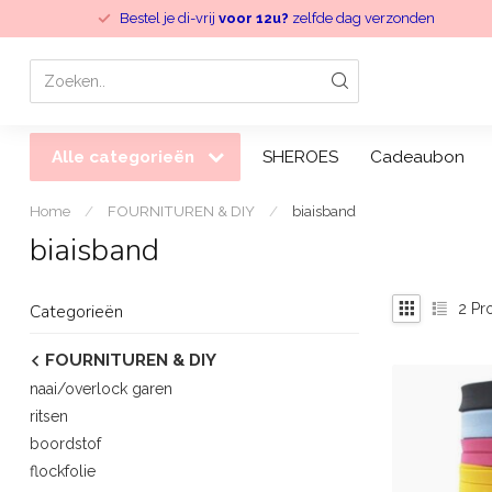
Bestel je di-vrij
voor 12u?
zelfde dag verzonden
Alle categorieën
SHEROES
Cadeaubon
Home
/
FOURNITUREN & DIY
/
biaisband
biaisband
2
Pr
Categorieën
FOURNITUREN & DIY
naai/overlock garen
ritsen
boordstof
flockfolie