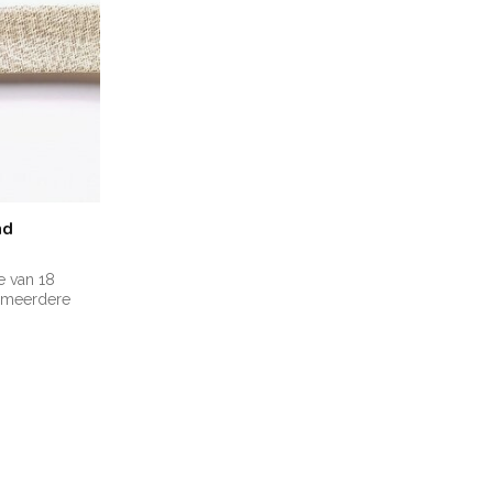
nd
e van 18
e meerdere