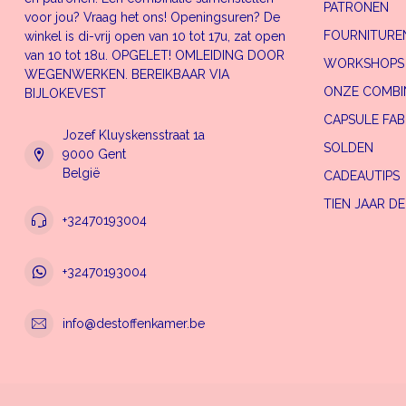
PATRONEN
voor jou? Vraag het ons! Openingsuren? De
FOURNITUREN
winkel is di-vrij open van 10 tot 17u, zat open
van 10 tot 18u. OPGELET! OMLEIDING DOOR
WORKSHOPS
WEGENWERKEN. BEREIKBAAR VIA
ONZE COMBI
BIJLOKEVEST
CAPSULE FAB
Jozef Kluyskensstraat 1a
SOLDEN
9000 Gent
België
CADEAUTIPS
TIEN JAAR D
+32470193004
+32470193004
info@destoffenkamer.be