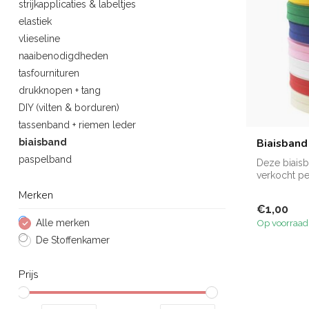
strijkapplicaties & labeltjes
elastiek
vlieseline
naaibenodigdheden
tasfournituren
drukknopen + tang
DIY (vilten & borduren)
tassenband + riemen leder
Biaisband 
biaisband
paspelband
Deze biais
verkocht pe
dit...
Merken
€1,00
Alle merken
Op voorraad
De Stoffenkamer
Prijs