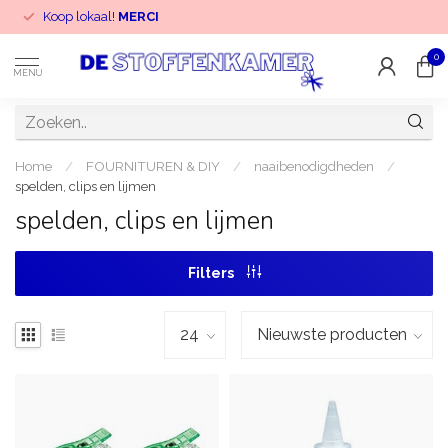
Koop lokaal!
MERCI
0
MENU
Home
/
FOURNITUREN & DIY
/
naaibenodigdheden
/
spelden, clips en lijmen
spelden, clips en lijmen
Filters