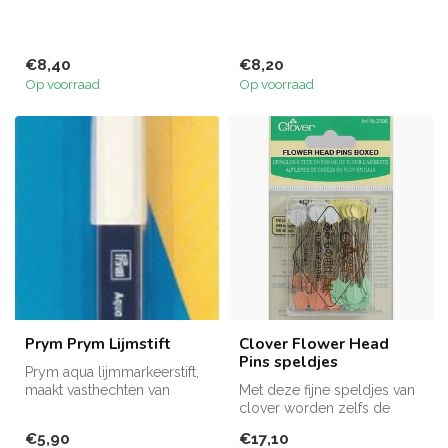
€8,40
€8,20
Op voorraad
Op voorraad
Prym Prym Lijmstift
Clover Flower Head
Pins speldjes
Prym aqua lijmmarkeerstift,
maakt vasthechten van
Met deze fijne speldjes van
stoffen, boorden, kantwerk
clover worden zelfs de
en ...
fijnste stoffen niet beschadi...
€5,90
€17,10