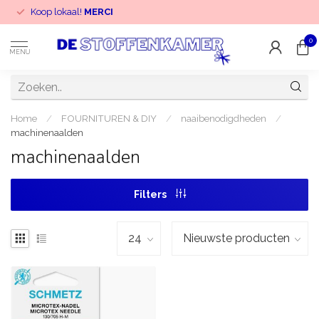
Koop lokaal!
MERCI
0
MENU
Home
/
FOURNITUREN & DIY
/
naaibenodigdheden
/
machinenaalden
machinenaalden
Filters