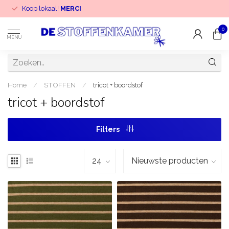
Koop lokaal!
MERCI
0
MENU
Home
/
STOFFEN
/
tricot + boordstof
tricot + boordstof
Filters