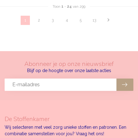
Toon
1
-
24
van 299
1
2
3
4
5
13
Abonneer je op onze nieuwsbrief
Blijf op de hoogte over onze laatste acties
De Stoffenkamer
Wij selecteren met veel zorg unieke stoffen en patronen. Een
combinatie samenstellen voor jou? Vraag het ons!