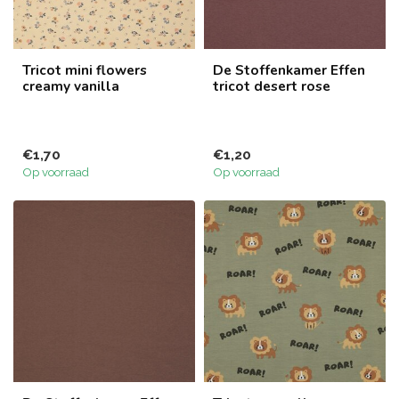
Tricot mini flowers
De Stoffenkamer Effen
creamy vanilla
tricot desert rose
€1,70
€1,20
Op voorraad
Op voorraad