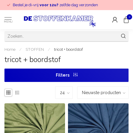
Bestel je di-vrij
voor 12u?
zelfde dag verzonden
0
MENU
Home
/
STOFFEN
/
tricot + boordstof
tricot + boordstof
Filters