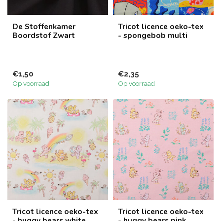
De Stoffenkamer
Tricot licence oeko-tex
Boordstof Zwart
- spongebob multi
€1,50
€2,35
Op voorraad
Op voorraad
Tricot licence oeko-tex
Tricot licence oeko-tex
- huggy bears white
- huggy bears pink