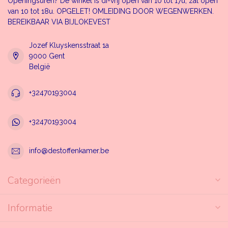
Openingsuren? De winkel is di-vrij open van 10 tot 17u, zat open
van 10 tot 18u. OPGELET! OMLEIDING DOOR WEGENWERKEN.
BEREIKBAAR VIA BIJLOKEVEST
Jozef Kluyskensstraat 1a
9000 Gent
België
+32470193004
+32470193004
info@destoffenkamer.be
Categorieën
Informatie