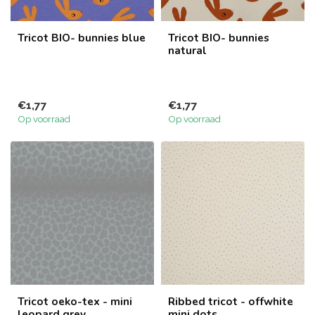
Tricot BIO- bunnies blue
Tricot BIO- bunnies
natural
€1,77
€1,77
Op voorraad
Op voorraad
Tricot oeko-tex - mini
Ribbed tricot - offwhite
leopard grey
mini dots