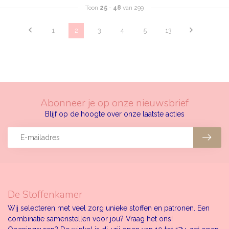
Toon
25
-
48
van 299
1
2
3
4
5
13
Abonneer je op onze nieuwsbrief
Blijf op de hoogte over onze laatste acties
De Stoffenkamer
Wij selecteren met veel zorg unieke stoffen en patronen. Een
combinatie samenstellen voor jou? Vraag het ons!