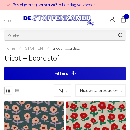
Bestel je di-vrij
voor 12u?
zelfde dag verzonden
0
MENU
Home
/
STOFFEN
/
tricot + boordstof
tricot + boordstof
Filters