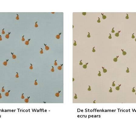
nkamer Tricot Waffle -
De Stoffenkamer Tricot W
s
ecru pears