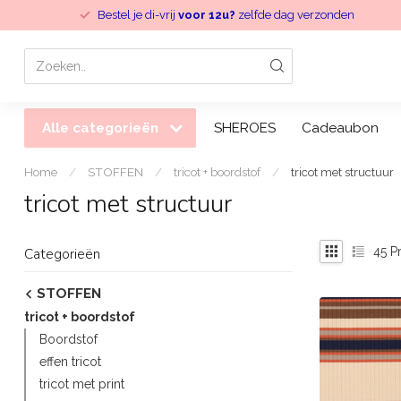
Wij knippen
per 10cm
Alle categorieën
SHEROES
Cadeaubon
Home
/
STOFFEN
/
tricot + boordstof
/
tricot met structuur
tricot met structuur
45
Pr
Categorieën
STOFFEN
tricot + boordstof
Boordstof
effen tricot
tricot met print