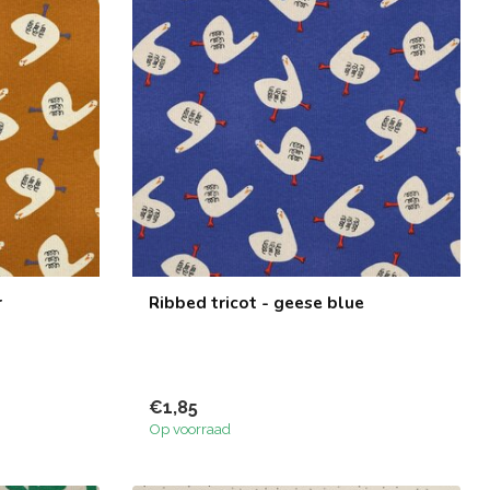
r
Ribbed tricot - geese blue
€1,85
Op voorraad