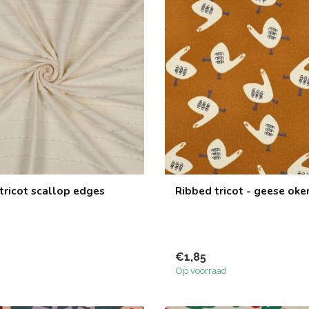
tricot scallop edges
Ribbed tricot - geese oke
€1,85
Op voorraad