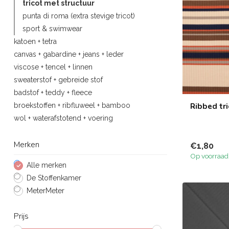
tricot met structuur
punta di roma (extra stevige tricot)
sport & swimwear
katoen + tetra
canvas + gabardine + jeans + leder
viscose + tencel + linnen
sweaterstof + gebreide stof
badstof + teddy + fleece
Ribbed tri
broekstoffen + ribfluweel + bamboo
wol + waterafstotend + voering
Merken
€1,80
Op voorraad
Alle merken
De Stoffenkamer
MeterMeter
Prijs