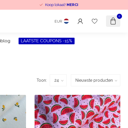
Verzendkost cadeau
vanaf 150€ (BE) en 200€ (NL,FR,..)
0
EUR
iblog
LAATSTE COUPONS -15%
Toon: