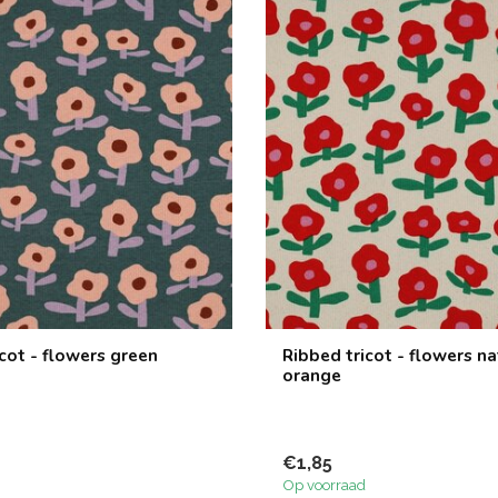
cot - flowers green
Ribbed tricot - flowers na
orange
€1,85
Op voorraad