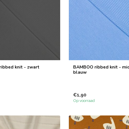
bbed knit - zwart
BAMBOO ribbed knit - mi
blauw
€1,90
Op voorraad