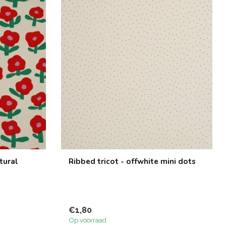
tural
Ribbed tricot - offwhite mini dots
€1,80
Op voorraad