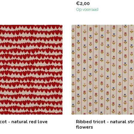
€2,00
Op voorraad
cot - natural red love
Ribbed tricot - natural st
flowers