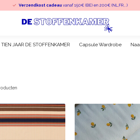
Bestel je di-vrij
voor 12u?
zelfde dag verzonden
TIEN JAAR DE STOFFENKAMER
Capsule Wardrobe
Naa
oducten