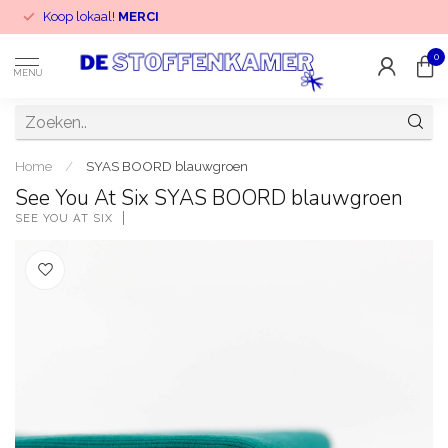
Koop lokaal!
MERCI
0
MENU
Home
/
SYAS BOORD blauwgroen
See You At Six SYAS BOORD blauwgroen
SEE YOU AT SIX