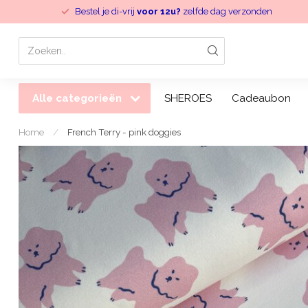
Bestel je di-vrij
voor 12u?
zelfde dag verzonden
Alle categorieën
SHEROES
Cadeaubon
Home
/
French Terry - pink doggies