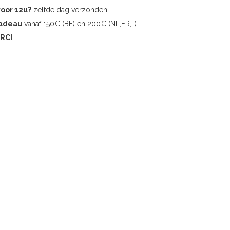
voor 12u?
zelfde dag verzonden
cadeau
vanaf 150€ (BE) en 200€ (NL,FR,..)
RCI