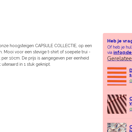
Heb je vra
an onze hoogsteigen CAPSULE COLLECTIE, op een
Of heb je hu
ooi voor een stevige t-shirt of soepele trui -
via
info@de
Gerelate
ht per 10cm. De prijs is aangegeven per eenheid
uiteraard in 1 stuk geknipt.
D
s
O
C
v
O
C
b