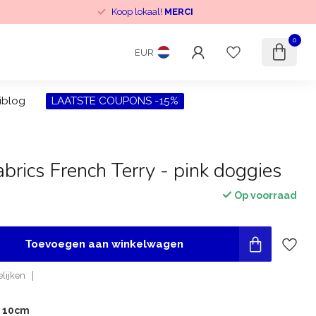
Koop lokaal!
MERCI
0
EUR
iblog
LAATSTE COUPONS -15%
brics French Terry - pink doggies
Op voorraad
Toevoegen aan winkelwagen
lijken
r 10cm