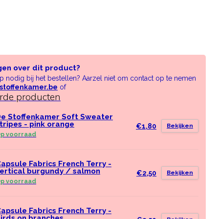
gen over dit product?
lp nodig bij het bestellen? Aarzel niet om contact op te nemen
stoffenkamer.be
of
erde producten
e Stoffenkamer Soft Sweater
tripes - pink orange
€1,80
Bekijken
p voorraad
apsule Fabrics French Terry -
ertical burgundy / salmon
€2,50
Bekijken
p voorraad
apsule Fabrics French Terry -
irds on branches