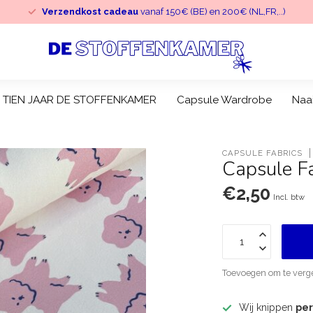
Verzendkost cadeau
vanaf 150€ (BE) en 200€ (NL,FR,..)
TIEN JAAR DE STOFFENKAMER
Capsule Wardrobe
Naa
CAPSULE FABRICS
Capsule Fa
€2,50
Incl. btw
Toevoegen om te verge
Wij knippen
pe