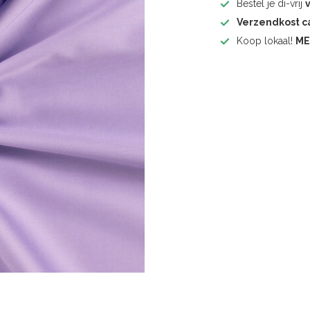
Bestel je di-vrij
Verzendkost 
Koop lokaal!
ME