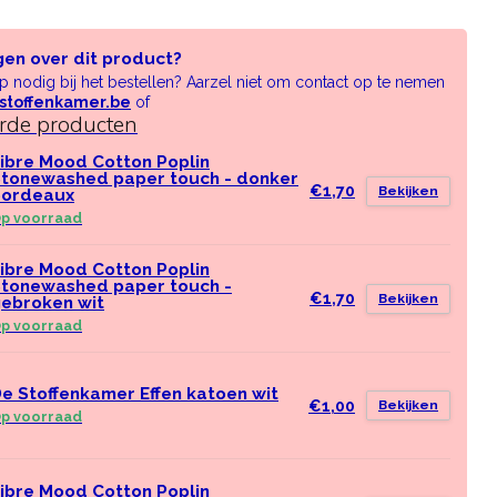
gen over dit product?
lp nodig bij het bestellen? Aarzel niet om contact op te nemen
stoffenkamer.be
of
erde producten
ibre Mood Cotton Poplin
tonewashed paper touch - donker
€1,70
Bekijken
bordeaux
p voorraad
ibre Mood Cotton Poplin
tonewashed paper touch -
€1,70
Bekijken
ebroken wit
p voorraad
e Stoffenkamer Effen katoen wit
€1,00
Bekijken
p voorraad
ibre Mood Cotton Poplin