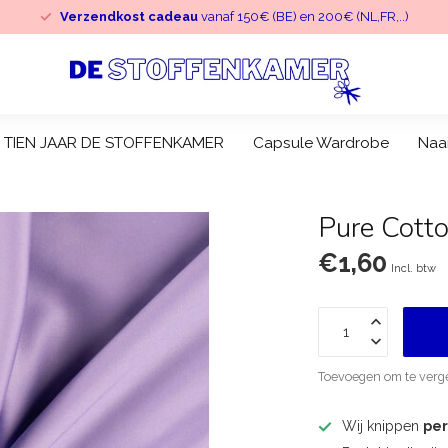
Verzendkost cadeau
vanaf 150€ (BE) en 200€ (NL,FR,..)
TIEN JAAR DE STOFFENKAMER
Capsule Wardrobe
Naa
Pure Cotton
€1,60
Incl. btw
Toevoegen om te verge
Wij knippen
pe