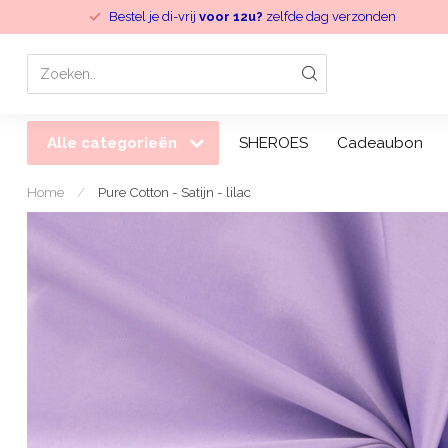
Bestel je di-vrij
voor 12u?
zelfde dag verzonden
Alle categorieën
SHEROES
Cadeaubon
Home
/
Pure Cotton - Satijn - lilac