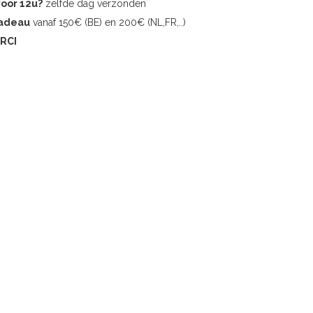
voor 12u?
zelfde dag verzonden
cadeau
vanaf 150€ (BE) en 200€ (NL,FR,..)
RCI