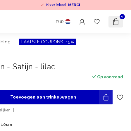
Koop lokaal!
MERCI
0
EUR
iblog
LAATSTE COUPONS -15%
 - Satijn - lilac
Op voorraad
Toevoegen aan winkelwagen
lijken
r 10cm