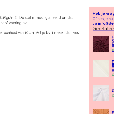
Heb je vra
(115gr/m2). De stof is mooi glanzend omdat
Of heb je hu
rk of voering bv..
via
info@de
Gerelate
r eenheid van 10cm. Wil je bv. 1 meter, dan kies
F
S
O
F
S
g
O
D
O
F