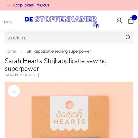
Koop lokaal!
MERCI
0
MENU
Home
/
Strijkapplicatie sewing superpower
Sarah Hearts Strijkapplicatie sewing
superpower
SARAH HEARTS