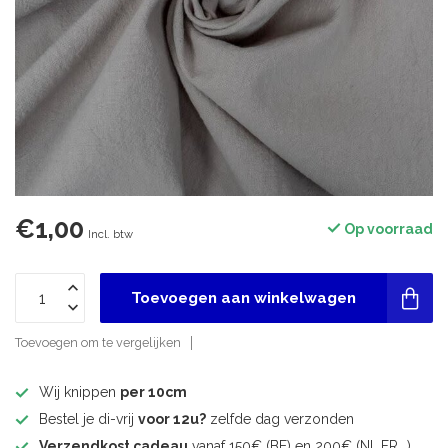
€1,00
Op voorraad
Incl. btw
Toevoegen aan winkelwagen
Toevoegen om te vergelijken
Wij knippen
per 10cm
Bestel je di-vrij
voor 12u?
zelfde dag verzonden
Verzendkost cadeau
vanaf 150€ (BE) en 200€ (NL,FR,..)