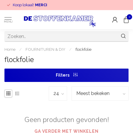
Koop lokaal!
MERCI
0
MENU
Home
/
FOURNITUREN & DIY
/
flockfolie
flockfolie
Filters
Geen producten gevonden!
GA VERDER MET WINKELEN