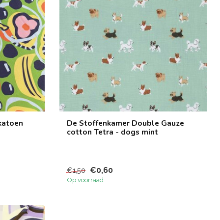
katoen
De Stoffenkamer Double Gauze
cotton Tetra - dogs mint
€0,60
€1,50
Op voorraad