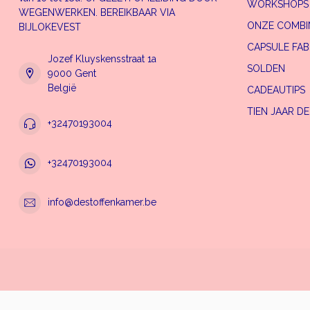
WORKSHOPS
WEGENWERKEN. BEREIKBAAR VIA
ONZE COMBI
BIJLOKEVEST
CAPSULE FAB
Jozef Kluyskensstraat 1a
SOLDEN
9000 Gent
België
CADEAUTIPS
TIEN JAAR D
+32470193004
+32470193004
info@destoffenkamer.be