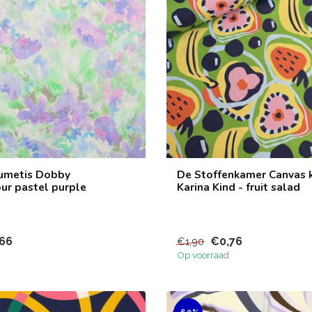
umetis Dobby
De Stoffenkamer Canvas 
ur pastel purple
Karina Kind - fruit salad
66
€0,76
€1,90
Op voorraad