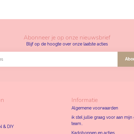
Abonneer je op onze nieuwsbrief
Blijf op de hoogte over onze laatste acties
Abo
ën
Informatie
Algemene voorwaarden
ik stel jullie graag voor aan mij
team..
 & DIY
Kadobonnen en acties