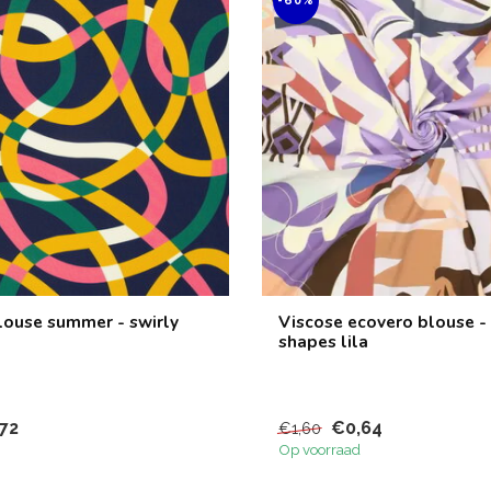
-60%
louse summer - swirly
Viscose ecovero blouse 
shapes lila
72
€0,64
€1,60
Op voorraad