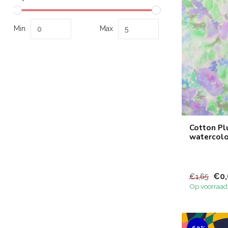
Min
Max
Cotton Pl
watercolo
€0,
€1,65
Op voorraad