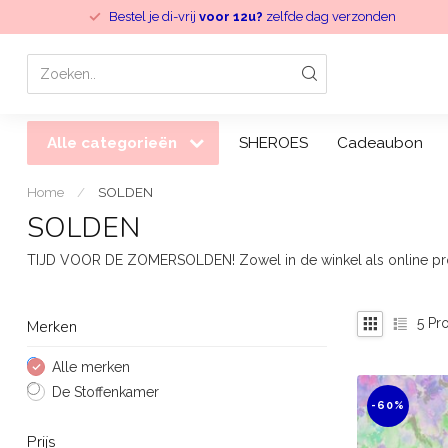
Bestel je di-vrij
voor 12u?
zelfde dag verzonden
Alle categorieën
SHEROES
Cadeaubon
Home
/
SOLDEN
SOLDEN
TIJD VOOR DE ZOMERSOLDEN! Zowel in de winkel als online profi
5
Pro
Merken
Alle merken
De Stoffenkamer
-60%
Prijs