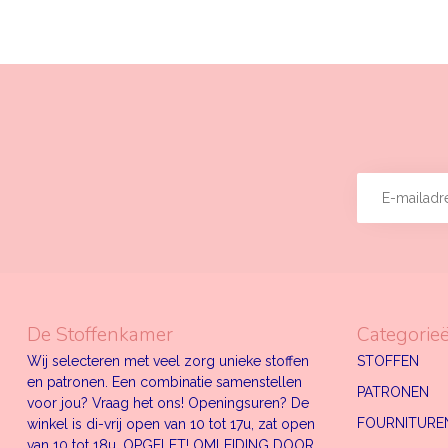
De Stoffenkamer
Categorie
Wij selecteren met veel zorg unieke stoffen
STOFFEN
en patronen. Een combinatie samenstellen
PATRONEN
voor jou? Vraag het ons! Openingsuren? De
FOURNITUREN
winkel is di-vrij open van 10 tot 17u, zat open
van 10 tot 18u. OPGELET! OMLEIDING DOOR