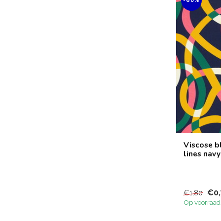
-60%
Viscose b
lines navy
€0,
€1,80
Op voorraad