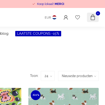
Koop lokaal!
MERCI
0
EUR
iblog
LAATSTE COUPONS -15%
Toon:
-60%