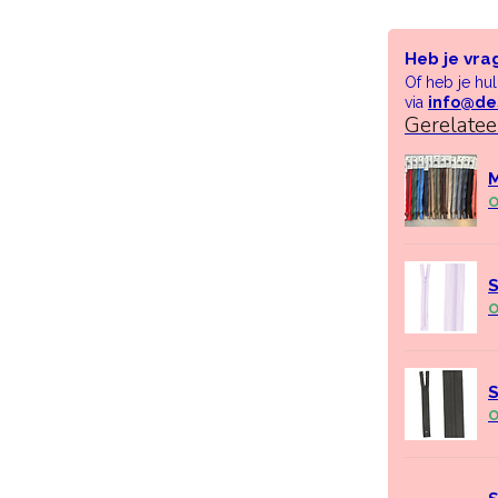
Heb je vra
Of heb je hu
via
info@de
Gerelate
M
O
S
O
S
O