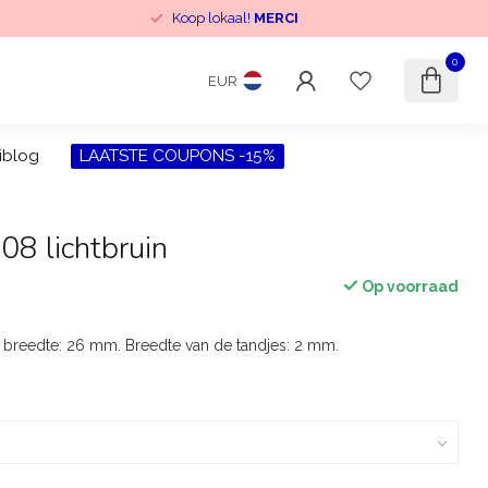
Koop lokaal!
MERCI
0
EUR
iblog
LAATSTE COUPONS -15%
 08 lichtbruin
Op voorraad
le breedte: 26 mm. Breedte van de tandjes: 2 mm.