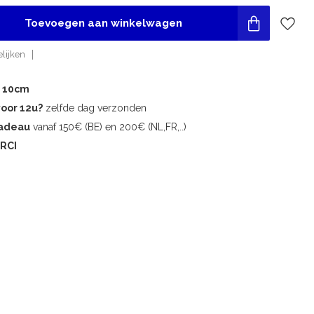
Toevoegen aan winkelwagen
lijken
r 10cm
voor 12u?
zelfde dag verzonden
cadeau
vanaf 150€ (BE) en 200€ (NL,FR,..)
RCI