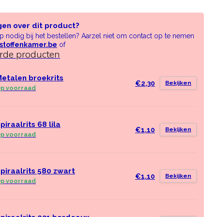
gen over dit product?
lp nodig bij het bestellen? Aarzel niet om contact op te nemen
stoffenkamer.be
of
erde producten
etalen broekrits
€2,30
Bekijken
p voorraad
piraalrits 68 lila
€1,10
Bekijken
p voorraad
piraalrits 580 zwart
€1,10
Bekijken
p voorraad