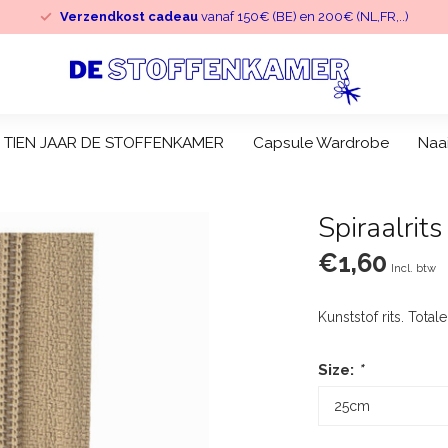
Verzendkost cadeau
vanaf 150€ (BE) en 200€ (NL,FR,..)
TIEN JAAR DE STOFFENKAMER
Capsule Wardrobe
Naa
Spiraalrits
€1,60
Incl. btw
Kunststof rits. Tota
Size:
*