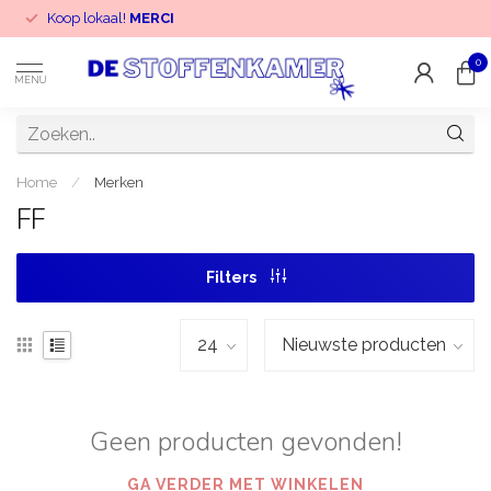
Koop lokaal!
MERCI
0
MENU
Home
/
Merken
FF
Filters
Geen producten gevonden!
GA VERDER MET WINKELEN