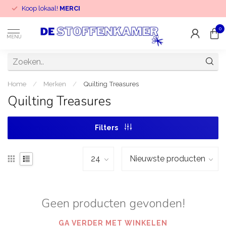
Koop lokaal!
MERCI
0
MENU
Home
/
Merken
/
Quilting Treasures
Quilting Treasures
Filters
Geen producten gevonden!
GA VERDER MET WINKELEN