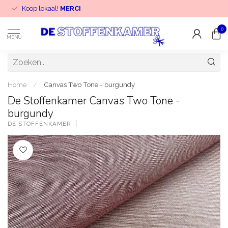
Koop lokaal!
MERCI
0
MENU
Home
/
Canvas Two Tone - burgundy
De Stoffenkamer Canvas Two Tone -
burgundy
DE STOFFENKAMER