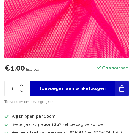
€1,00
Op voorraad
Incl. btw
Toevoegen aan winkelwagen
Toevoegen om te vergelijken
Wij knippen
per 10cm
Bestel je di-vrij
voor 12u?
zelfde dag verzonden
Verzendkost cadeau
vanaf 150€ (BE) en 200€ (NL,FR,..)