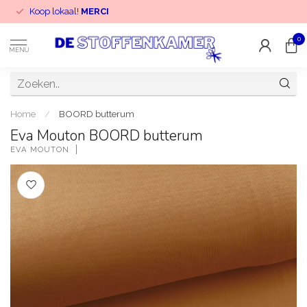
Koop lokaal!
MERCI
0
MENU
Home
/
BOORD butterum
Eva Mouton BOORD butterum
EVA MOUTON