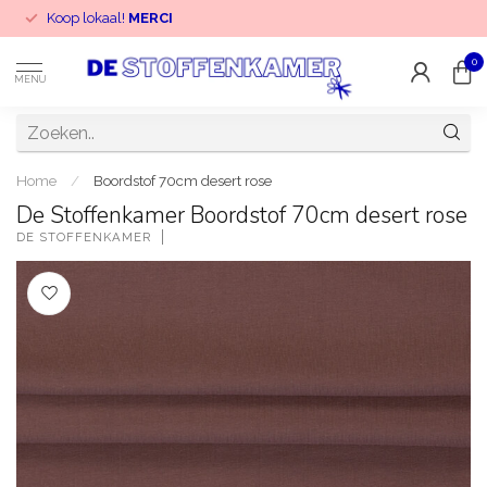
Koop lokaal!
MERCI
0
MENU
Home
/
Boordstof 70cm desert rose
De Stoffenkamer Boordstof 70cm desert rose
DE STOFFENKAMER