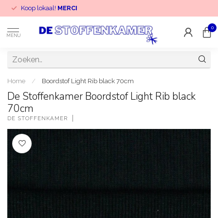
Koop lokaal!
MERCI
0
MENU
Home
/
Boordstof Light Rib black 70cm
De Stoffenkamer Boordstof Light Rib black
70cm
DE STOFFENKAMER