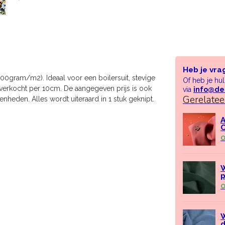
Heb je vra
0gram/m2). Ideaal voor een boilersuit, stevige
Of heb je hu
den verkocht per 10cm. De aangegeven prijs is ook
via
info@de
Gerelate
nheden. Alles wordt uiteraard in 1 stuk geknipt.
A
C
O
W
p
O
W