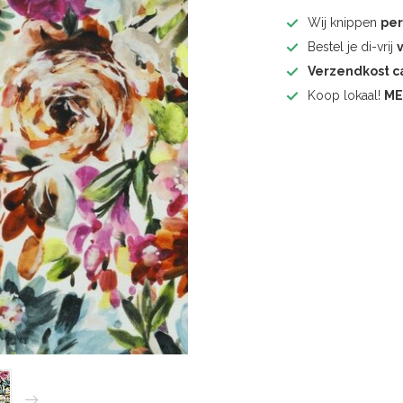
Wij knippen
pe
Bestel je di-vrij
Verzendkost 
Koop lokaal!
ME