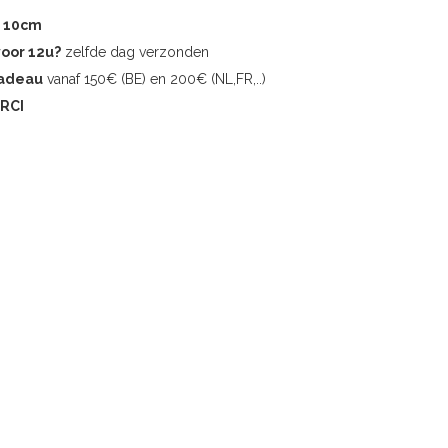
r 10cm
voor 12u?
zelfde dag verzonden
cadeau
vanaf 150€ (BE) en 200€ (NL,FR,..)
RCI