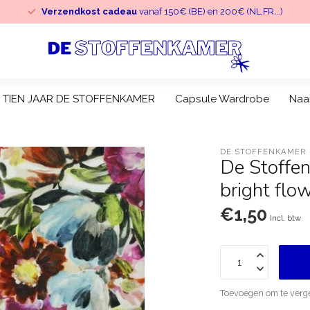
Verzendkost cadeau
vanaf 150€ (BE) en 200€ (NL,FR,..)
TIEN JAAR DE STOFFENKAMER
Capsule Wardrobe
Naa
DE STOFFENKAMER
De Stoffe
bright flo
€1,50
Incl. btw
Toevoegen om te verge