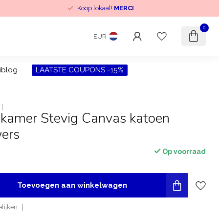
Koop lokaal!
MERCI
0
EUR
iblog
LAATSTE COUPONS -15%
nkamer Stevig Canvas katoen
wers
Op voorraad
Toevoegen aan winkelwagen
lijken