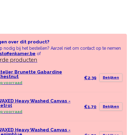
gen over dit product?
lp nodig bij het bestellen? Aarzel niet om contact op te nemen
stoffenkamer.be
of
erde producten
telier Brunette Gabardine
hestnut
€2,39
Bekijken
p voorraad
AXED Heavy Washed Canvas -
etrol
€1,70
Bekijken
p voorraad
AXED Heavy Washed Canvas -
denimblue