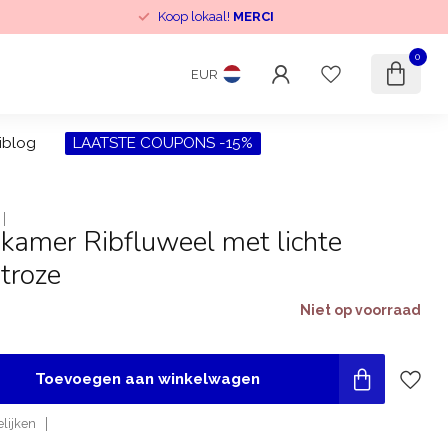
Koop lokaal!
MERCI
0
EUR
iblog
LAATSTE COUPONS -15%
kamer Ribfluweel met lichte
htroze
Niet op voorraad
Toevoegen aan winkelwagen
lijken