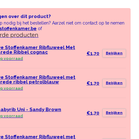
gen over dit product?
lp nodig bij het bestellen? Aarzel niet om contact op te nemen
stoffenkamer.be
of
erde producten
e Stoffenkamer Ribfluweel Met
rede Ribbel cognac
€1,70
Bekijken
p voorraad
e Stoffenkamer Ribfluweel met
rede ribbel petrolblauw
€1,70
Bekijken
p voorraad
abyrib Uni - Sandy Brown
€1,70
Bekijken
p voorraad
e Stoffenkamer Ribfluweel met