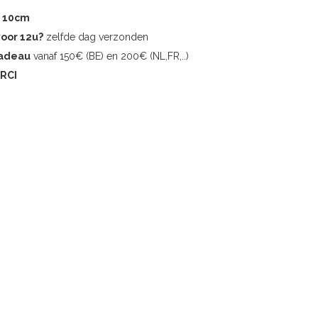
r 10cm
voor 12u?
zelfde dag verzonden
cadeau
vanaf 150€ (BE) en 200€ (NL,FR,..)
RCI