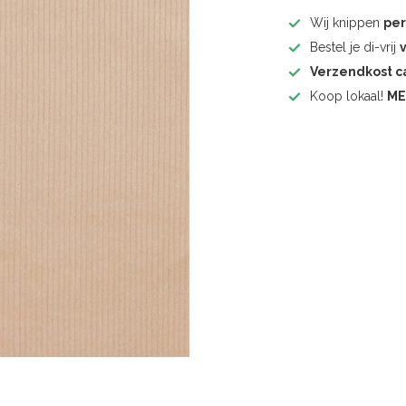
Wij knippen
pe
Bestel je di-vrij
Verzendkost 
Koop lokaal!
ME