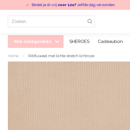
Bestel je di-vrij
voor 12u?
zelfde dag verzonden
Alle categorieën
SHEROES
Cadeaubon
Home
/
Ribfluweel met lichte stretch lichtroze