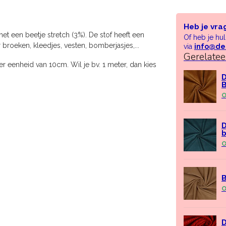
Heb je vra
t een beetje stretch (3%). De stof heeft een
Of heb je hu
roeken, kleedjes, vesten, bomberjasjes,...
via
info@de
Gerelate
r eenheid van 10cm. Wil je bv. 1 meter, dan kies
D
B
O
D
b
O
B
O
D