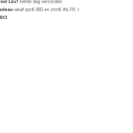
voor 12u?
zelfde dag verzonden
cadeau
vanaf 150€ (BE) en 200€ (NL,FR,..)
RCI