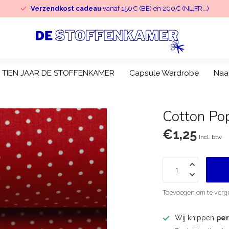
Verzendkost cadeau
vanaf 150€ (BE) en 200€ (NL,FR,..)
TIEN JAAR DE STOFFENKAMER
Capsule Wardrobe
Naa
Cotton Pop
€1,25
Incl. btw
Toevoegen om te verge
Wij knippen
pe