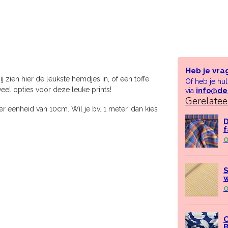
Heb je vra
zien hier de leukste hemdjes in, of een toffe
Of heb je hu
eel opties voor deze leuke prints!
via
info@de
Gerelate
r eenheid van 10cm. Wil je bv. 1 meter, dan kies
D
f
O
S
w
O
C
B