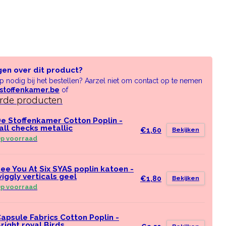
gen over dit product?
lp nodig bij het bestellen? Aarzel niet om contact op te nemen
stoffenkamer.be
of
erde producten
e Stoffenkamer Cotton Poplin -
all checks metallic
€1,60
Bekijken
p voorraad
ee You At Six SYAS poplin katoen -
iggly verticals geel
€1,80
Bekijken
p voorraad
apsule Fabrics Cotton Poplin -
right royal Birds