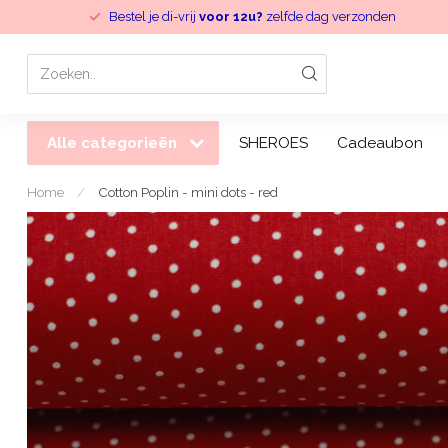
Bestel je di-vrij
voor 12u?
zelfde dag verzonden
Alle categorieën
SHEROES
Cadeaubon
Home
/
Cotton Poplin - mini dots - red