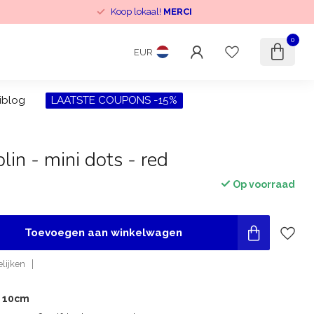
Koop lokaal!
MERCI
0
EUR
iblog
LAATSTE COUPONS -15%
lin - mini dots - red
Op voorraad
Toevoegen aan winkelwagen
lijken
r 10cm