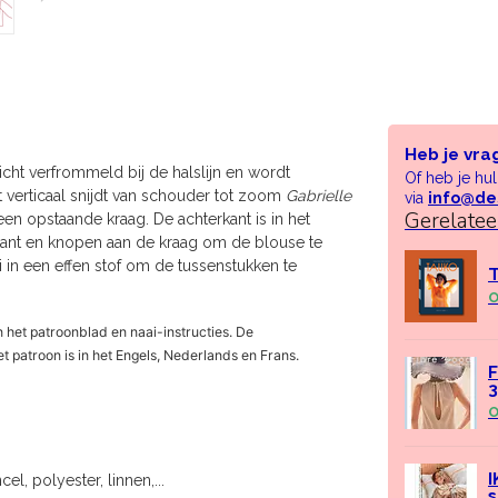
Heb je vra
icht verfrommeld bij de halslijn en wordt
Of heb je hu
 verticaal snijdt van schouder tot zoom
Gabrielle
via
info@de
Gerelate
een opstaande kraag. De achterkant is in het
kant en knopen aan de kraag om de blouse te
i in een effen stof om de tussenstukken te
T
O
 het patroonblad en naai-instructies. De
 patroon is in het Engels, Nederlands en Frans.
F
O
I
el, polyester, linnen,...
s