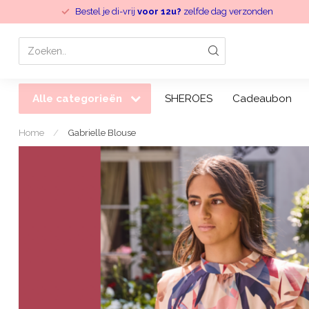
Bestel je di-vrij
voor 12u?
zelfde dag verzonden
Alle categorieën
SHEROES
Cadeaubon
Home
/
Gabrielle Blouse