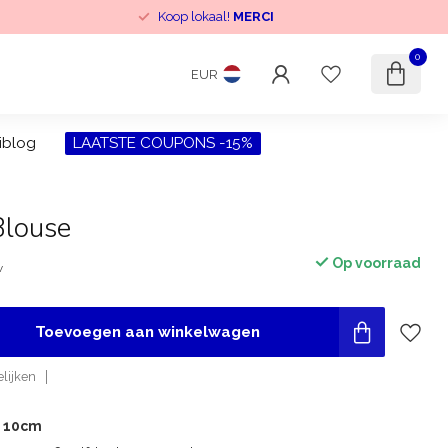
Koop lokaal!
MERCI
0
EUR
iblog
LAATSTE COUPONS -15%
Blouse
Op voorraad
w
Toevoegen aan winkelwagen
lijken
r 10cm