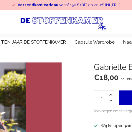
Verzendkost cadeau
vanaf 150€ (BE) en 200€ (NL,FR,..)
TIEN JAAR DE STOFFENKAMER
Capsule Wardrobe
Naa
Gabrielle 
€18,00
Incl. bt
Toevoegen om te verge
Wij knippen
pe