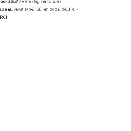
voor 12u?
zelfde dag verzonden
cadeau
vanaf 150€ (BE) en 200€ (NL,FR,..)
RCI