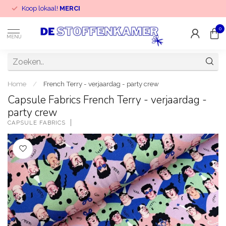
Koop lokaal!
MERCI
0
MENU
Home
/
French Terry - verjaardag - party crew
Capsule Fabrics French Terry - verjaardag -
party crew
CAPSULE FABRICS