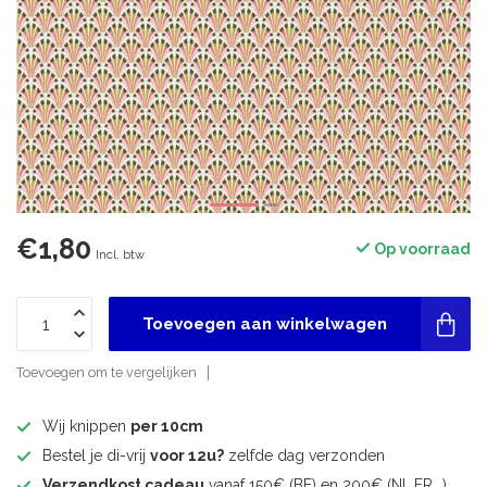
€1,80
Op voorraad
Incl. btw
Toevoegen aan winkelwagen
Toevoegen om te vergelijken
Wij knippen
per 10cm
Bestel je di-vrij
voor 12u?
zelfde dag verzonden
Verzendkost cadeau
vanaf 150€ (BE) en 200€ (NL,FR,..)