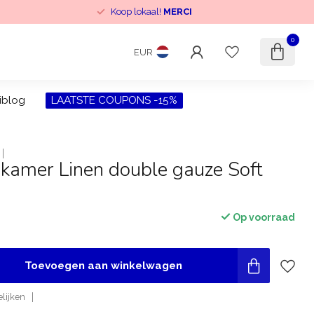
Koop lokaal!
MERCI
0
EUR
iblog
LAATSTE COUPONS -15%
kamer Linen double gauze Soft
Op voorraad
Toevoegen aan winkelwagen
lijken