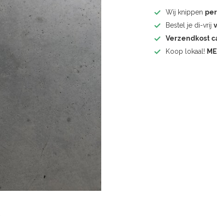
Wij knippen
pe
Bestel je di-vrij
Verzendkost 
Koop lokaal!
ME