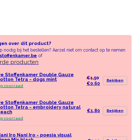
gen over dit product?
lp nodig bij het bestellen? Aarzel niet om contact op te nemen
stoffenkamer.be
of
erde producten
e Stoffenkamer Double Gauze
€1,50
otton Tetra - dogs mint
Bekijken
€0,60
p voorraad
e Stoffenkamer Double Gauze
otton Tetra - embroidery natural
€1,80
Bekijken
peach
p voorraad
ani Iro Nani Iro - poesia visual
inen Mix black