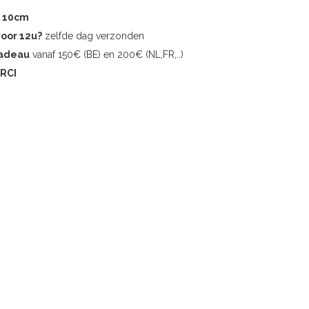
r 10cm
voor 12u?
zelfde dag verzonden
cadeau
vanaf 150€ (BE) en 200€ (NL,FR,..)
RCI