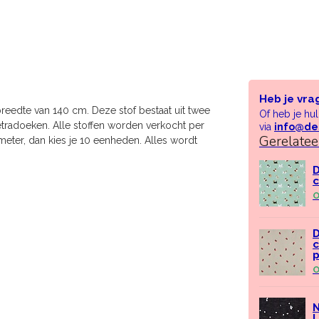
Heb je vra
reedte van 140 cm. Deze stof bestaat uit twee
Of heb je hu
j tetradoeken. Alle stoffen worden verkocht per
via
info@de
Gerelate
meter, dan kies je 10 eenheden. Alles wordt
D
c
O
D
c
O
N
L