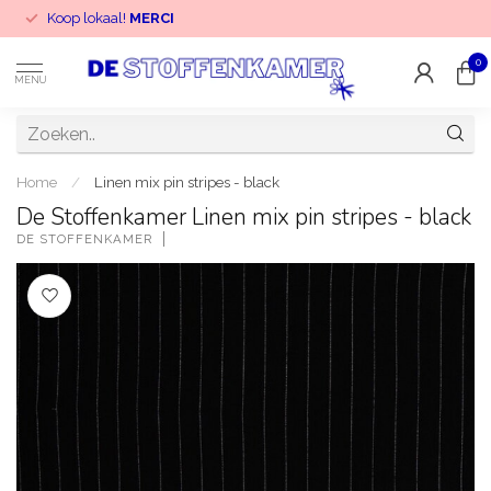
Koop lokaal!
MERCI
0
MENU
Home
/
Linen mix pin stripes - black
De Stoffenkamer Linen mix pin stripes - black
DE STOFFENKAMER