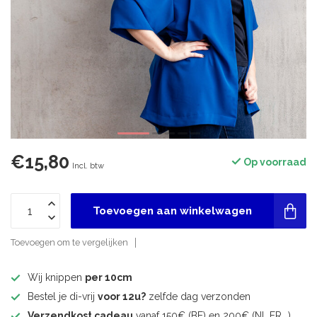
€15,80
Op voorraad
Incl. btw
Toevoegen aan winkelwagen
Toevoegen om te vergelijken
Wij knippen
per 10cm
Bestel je di-vrij
voor 12u?
zelfde dag verzonden
Verzendkost cadeau
vanaf 150€ (BE) en 200€ (NL,FR,..)