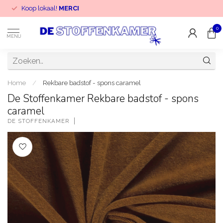
Koop lokaal!
MERCI
0
MENU
Home
/
Rekbare badstof - spons caramel
De Stoffenkamer Rekbare badstof - spons
caramel
DE STOFFENKAMER