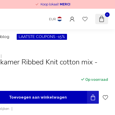
Koop lokaal!
MERCI
0
EUR
iblog
LAATSTE COUPONS -15%
kamer Ribbed Knit cotton mix -
Op voorraad
Toevoegen aan winkelwagen
lijken