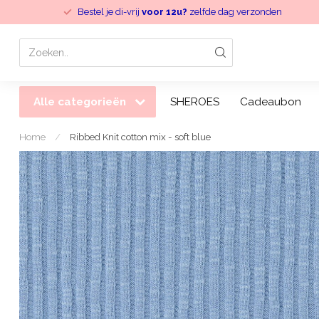
Bestel je di-vrij
voor 12u?
zelfde dag verzonden
Alle categorieën
SHEROES
Cadeaubon
Home
/
Ribbed Knit cotton mix - soft blue