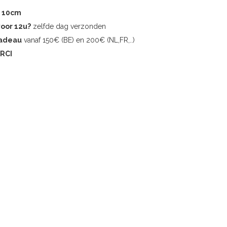
r 10cm
voor 12u?
zelfde dag verzonden
cadeau
vanaf 150€ (BE) en 200€ (NL,FR,..)
RCI