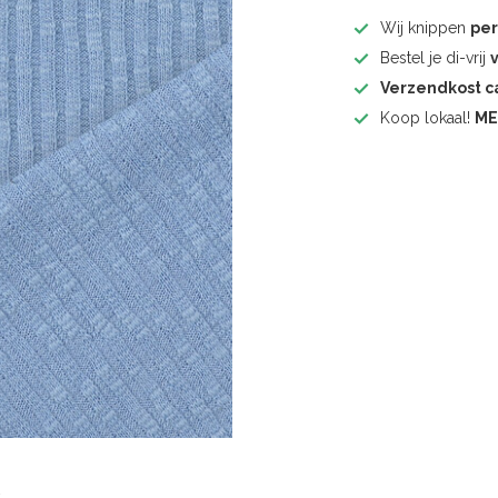
Wij knippen
pe
Bestel je di-vrij
Verzendkost 
Koop lokaal!
ME