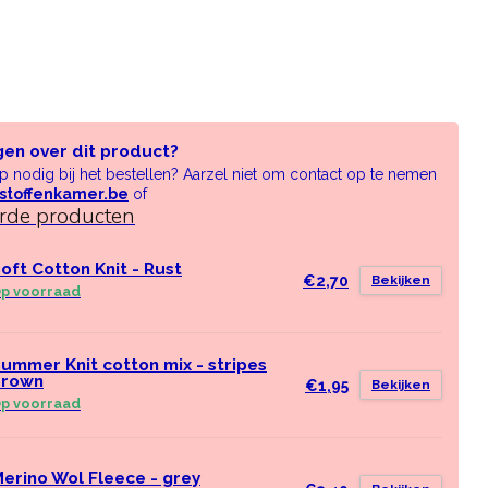
gen over dit product?
lp nodig bij het bestellen? Aarzel niet om contact op te nemen
stoffenkamer.be
of
erde producten
oft Cotton Knit - Rust
€2,70
Bekijken
p voorraad
ummer Knit cotton mix - stripes
brown
€1,95
Bekijken
p voorraad
erino Wol Fleece - grey