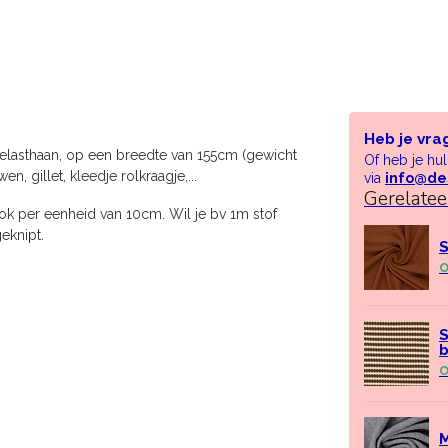
Heb je vra
% elasthaan, op een breedte van 155cm (gewicht
Of heb je hu
 gillet, kleedje rolkraagje,...
via
info@de
Gerelate
ok per eenheid van 10cm. Wil je bv 1m stof
eknipt.
S
O
S
O
M