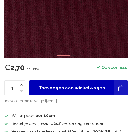
€2,70
Op voorraad
Incl. btw
Toevoegen aan winkelwagen
Toevoegen om te vergelijken
Wij knippen
per 10cm
Bestel je di-vrij
voor 12u?
zelfde dag verzonden
Verzendkost cadeau
vanaf 150€ (BE) en 200€ (NL,FR,..)