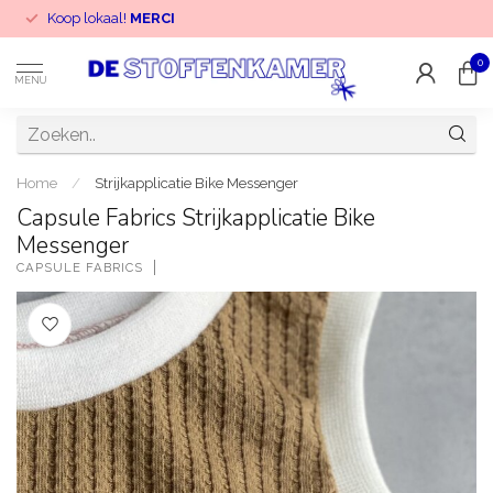
Koop lokaal!
MERCI
0
MENU
Home
/
Strijkapplicatie Bike Messenger
Capsule Fabrics Strijkapplicatie Bike
Messenger
CAPSULE FABRICS