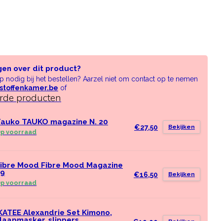
gen over dit product?
lp nodig bij het bestellen? Aarzel niet om contact op te nemen
stoffenkamer.be
of
erde producten
auko TAUKO magazine N. 20
€27,50
Bekijken
p voorraad
ibre Mood Fibre Mood Magazine
39
€16,50
Bekijken
p voorraad
KATEE Alexandrie Set Kimono,
laapmasker, slippers,..