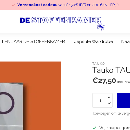
Verzendkost cadeau
vanaf 150€ (BE) en 200€ (NL,FR,..)
TIEN JAAR DE STOFFENKAMER
Capsule Wardrobe
Naa
TAUKO
Tauko TAU
€27,50
Incl. bt
Toevoegen om te verge
Wij knippen
pe