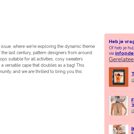
Heb je vra
y issue, where we're exploring the dynamic theme
Of heb je hu
of the last century, pattern designers from around
via
info@de
Gerelate
s suitable for all activities, cosy sweaters
en a versatile cape that doubles as a bag! This
ity, and we are thrilled to bring you this
T
O
F
O
I
s