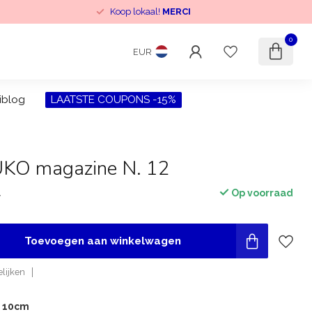
Koop lokaal!
MERCI
0
EUR
iblog
LAATSTE COUPONS -15%
KO magazine N. 12
Op voorraad
w
Toevoegen aan winkelwagen
lijken
r 10cm