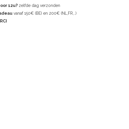
voor 12u?
zelfde dag verzonden
cadeau
vanaf 150€ (BE) en 200€ (NL,FR,..)
RCI