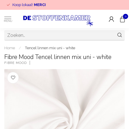
Koop lokaal!
MERCI
0
MENU
Home
/
Tencel linnen mix uni - white
Fibre Mood Tencel linnen mix uni - white
FIBRE MOOD