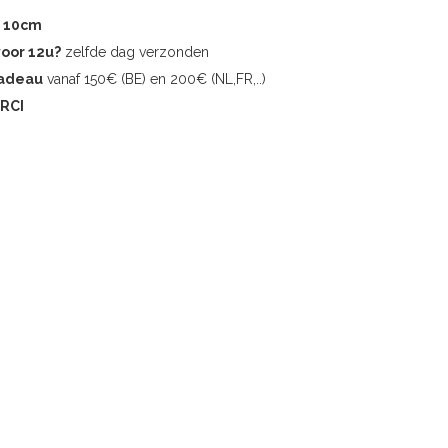
r 10cm
voor 12u?
zelfde dag verzonden
cadeau
vanaf 150€ (BE) en 200€ (NL,FR,..)
RCI