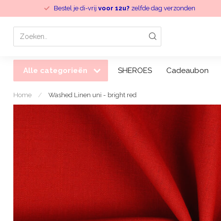
Bestel je di-vrij
voor 12u?
zelfde dag verzonden
Alle categorieën
SHEROES
Cadeaubon
Home
/
Washed Linen uni - bright red