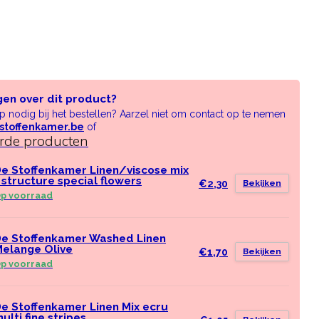
gen over dit product?
lp nodig bij het bestellen? Aarzel niet om contact op te nemen
stoffenkamer.be
of
erde producten
e Stoffenkamer Linen/viscose mix
 structure special flowers
€2,30
Bekijken
p voorraad
e Stoffenkamer Washed Linen
elange Olive
€1,70
Bekijken
p voorraad
e Stoffenkamer Linen Mix ecru
ulti fine stripes