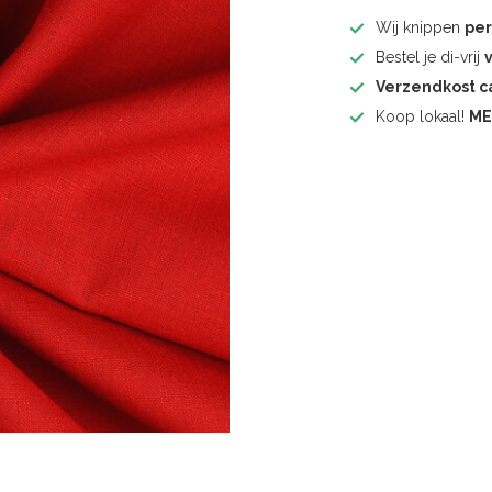
Wij knippen
pe
Bestel je di-vrij
Verzendkost 
Koop lokaal!
ME