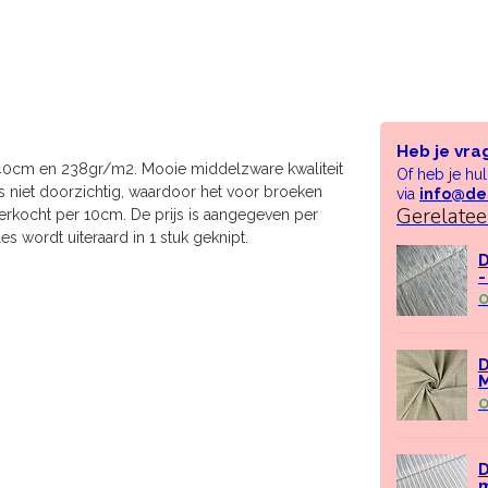
Heb je vra
140cm en 238gr/m2. Mooie middelzware kwaliteit
Of heb je hu
s niet doorzichtig, waardoor het voor broeken
via
info@de
Gerelate
 verkocht per 10cm. De prijs is aangegeven per
es wordt uiteraard in 1 stuk geknipt.
D
-
O
D
M
O
D
m