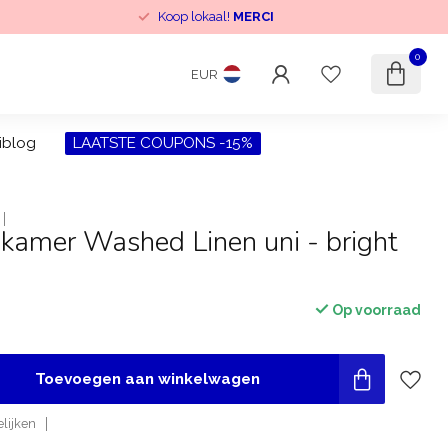
Koop lokaal!
MERCI
0
EUR
iblog
LAATSTE COUPONS -15%
kamer Washed Linen uni - bright
Op voorraad
Toevoegen aan winkelwagen
lijken