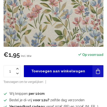
€1,95
Op voorraad
Incl. btw
Toevoegen aan winkelwagen
Toevoegen om te vergelijken
Wij knippen
per 10cm
Bestel je di-vrij
voor 12u?
zelfde dag verzonden
Verzendkost cadeau
vanaf 150€ (BE) en 200€ (NL,FR,..)