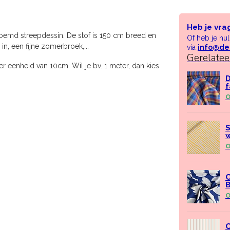
Heb je vra
emd streepdessin. De stof is 150 cm breed en
Of heb je hu
in, een fijne zomerbroek,...
via
info@de
Gerelate
r eenheid van 10cm. Wil je bv. 1 meter, dan kies
D
f
O
S
w
O
C
B
O
C