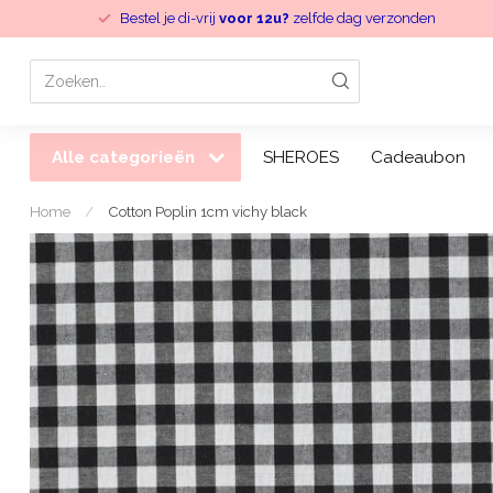
Bestel je di-vrij
voor 12u?
zelfde dag verzonden
Alle categorieën
SHEROES
Cadeaubon
Home
/
Cotton Poplin 1cm vichy black