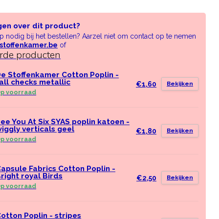
gen over dit product?
lp nodig bij het bestellen? Aarzel niet om contact op te nemen
stoffenkamer.be
of
erde producten
e Stoffenkamer Cotton Poplin -
all checks metallic
€1,60
Bekijken
p voorraad
ee You At Six SYAS poplin katoen -
iggly verticals geel
€1,80
Bekijken
p voorraad
apsule Fabrics Cotton Poplin -
right royal Birds
€2,50
Bekijken
p voorraad
otton Poplin - stripes