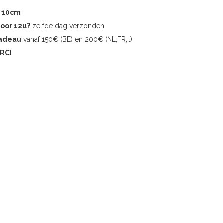
r 10cm
voor 12u?
zelfde dag verzonden
cadeau
vanaf 150€ (BE) en 200€ (NL,FR,..)
RCI