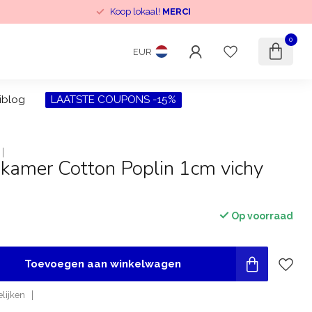
Koop lokaal!
MERCI
0
EUR
iblog
LAATSTE COUPONS -15%
nkamer Cotton Poplin 1cm vichy
Op voorraad
Toevoegen aan winkelwagen
lijken