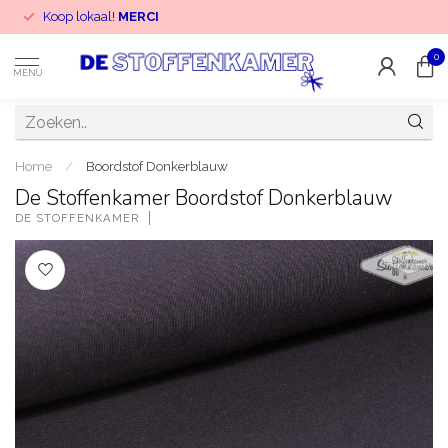
Koop lokaal!
MERCI
0
MENU
Home
/
Boordstof Donkerblauw
De Stoffenkamer Boordstof Donkerblauw
DE STOFFENKAMER