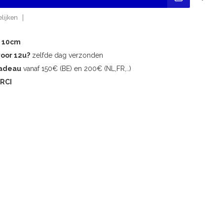
lijken
r 10cm
voor 12u?
zelfde dag verzonden
cadeau
vanaf 150€ (BE) en 200€ (NL,FR,..)
RCI