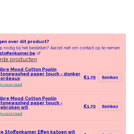
gen over dit product?
lp nodig bij het bestellen? Aarzel niet om contact op te nemen
stoffenkamer.be
of
erde producten
ibre Mood Cotton Poplin
tonewashed paper touch - donker
€1,70
Bekijken
bordeaux
p voorraad
ibre Mood Cotton Poplin
tonewashed paper touch -
€1,70
Bekijken
ebroken wit
p voorraad
e Stoffenkamer Effen katoen wit