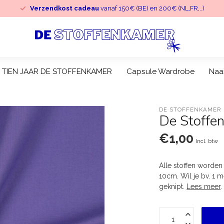
Verzendkost cadeau
vanaf 150€ (BE) en 200€ (NL,FR,..)
TIEN JAAR DE STOFFENKAMER
Capsule Wardrobe
Naa
DE STOFFENKAMER
De Stoffen
€1,00
Incl. btw
Alle stoffen worden
10cm. Wil je bv. 1 m
geknipt.
Lees meer
.