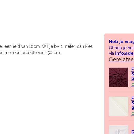
Heb je vra
r eenheid van 10cm. Wil je bv. 1 meter, dan kies
Of heb je hu
oen met een breedte van 150 cm.
via
info@de
Gerelate
F
S
O
F
S
g
O
D