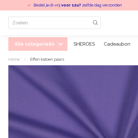
Bestel je di-vrij
voor 12u?
zelfde dag verzonden
Alle categorieën
SHEROES
Cadeaubon
Home
/
Effen katoen paars