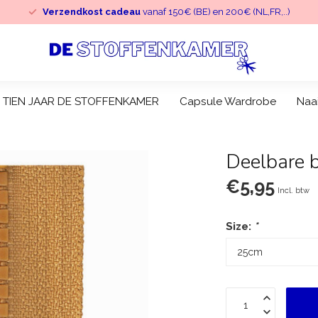
Verzendkost cadeau
vanaf 150€ (BE) en 200€ (NL,FR,..)
TIEN JAAR DE STOFFENKAMER
Capsule Wardrobe
Naa
Deelbare b
€5,95
Incl. btw
Size:
*