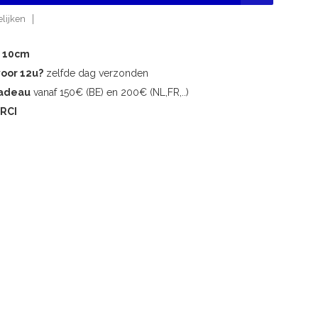
lijken
r 10cm
voor 12u?
zelfde dag verzonden
cadeau
vanaf 150€ (BE) en 200€ (NL,FR,..)
RCI