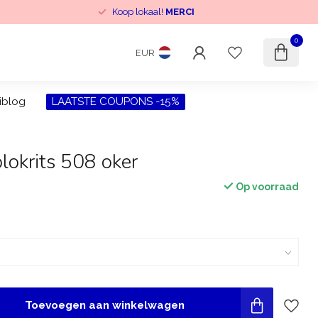
Koop lokaal!
MERCI
0
EUR
iblog
LAATSTE COUPONS -15%
lokrits 508 oker
Op voorraad
Toevoegen aan winkelwagen