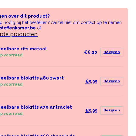
gen over dit product?
lp nodig bij het bestellen? Aarzel niet om contact op te nemen
stoffenkamer.be
of
erde producten
eelbare rits metaal
€6,20
Bekijken
p voorraad
eelbare blokrits 580 zwart
€5,95
Bekijken
p voorraad
eelbare blokrits 579 antraciet
€5,95
Bekijken
p voorraad