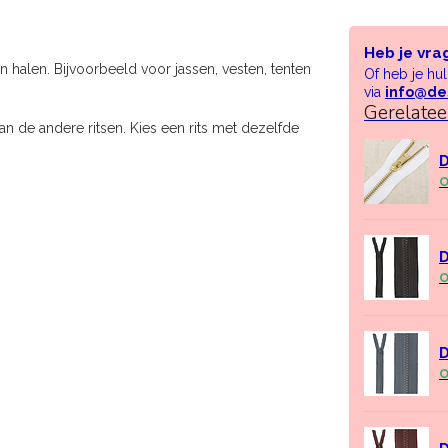
Heb je vra
kan halen. Bijvoorbeeld voor jassen, vesten, tenten
Of heb je hu
via
info@de
Gerelate
 de andere ritsen. Kies een rits met dezelfde
D
O
D
O
D
O