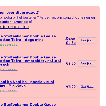
gen over dit product?
lp nodig bij het bestellen? Aarzel niet om contact op te nemen
stoffenkamer.be
of
erde producten
e Stoffenkamer Double Gauze
€1,50
otton Tetra - dogs mint
Bekijken
€0,60
p voorraad
e Stoffenkamer Double Gauze
otton Tetra - embroidery natural
€1,80
Bekijken
peach
p voorraad
ani Iro Nani Iro - poesia visual
inen Mix black
€3,00
Bekijken
p voorraad
e Stoffenkamer Double Gauze