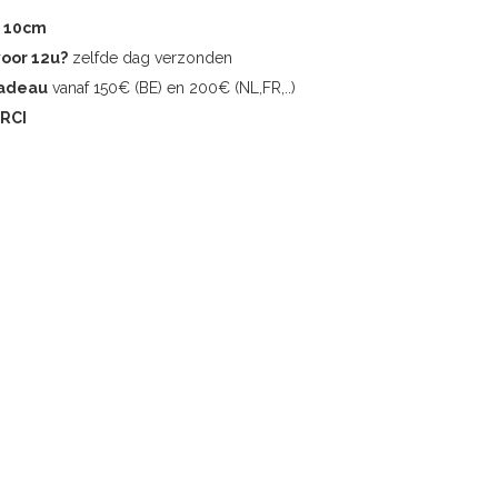
r 10cm
voor 12u?
zelfde dag verzonden
cadeau
vanaf 150€ (BE) en 200€ (NL,FR,..)
RCI