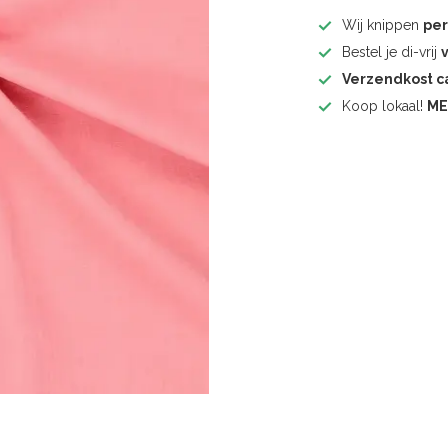
Wij knippen
pe
Bestel je di-vrij
Verzendkost 
Koop lokaal!
ME