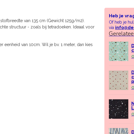
Heb je vra
stofbreedte van 135 cm (Gewicht 125g/m2).
Of heb je hu
ichte structuur - zoals bij tetradoeken. Ideaal voor
via
info@de
Gerelate
r eenheid van 10cm. Wil je bv. 1 meter, dan kies
D
c
O
D
c
O
N
L
O
D