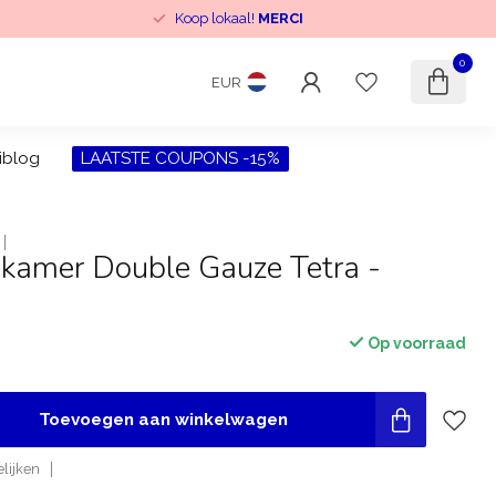
Koop lokaal!
MERCI
0
EUR
iblog
LAATSTE COUPONS -15%
nkamer Double Gauze Tetra -
Op voorraad
Toevoegen aan winkelwagen
lijken