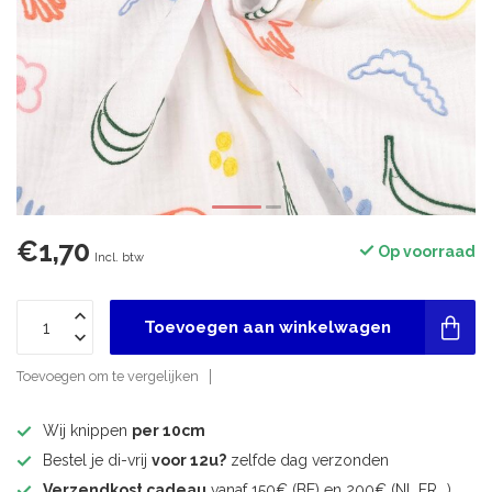
€1,70
Op voorraad
Incl. btw
Toevoegen aan winkelwagen
Toevoegen om te vergelijken
Wij knippen
per 10cm
Bestel je di-vrij
voor 12u?
zelfde dag verzonden
Verzendkost cadeau
vanaf 150€ (BE) en 200€ (NL,FR,..)