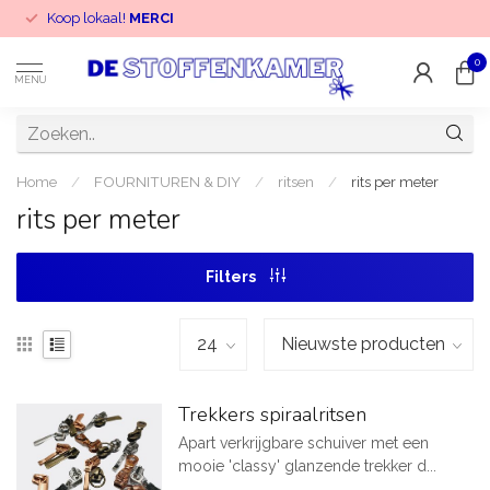
Koop lokaal!
MERCI
0
MENU
Home
/
FOURNITUREN & DIY
/
ritsen
/
rits per meter
rits per meter
Filters
Trekkers spiraalritsen
Apart verkrijgbare schuiver met een
mooie 'classy' glanzende trekker d...