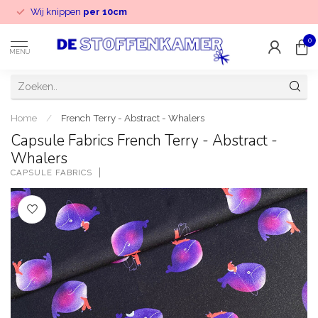
Wij knippen
per 10cm
0
MENU
Home
/
French Terry - Abstract - Whalers
Capsule Fabrics French Terry - Abstract -
Whalers
CAPSULE FABRICS